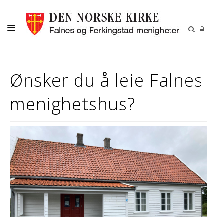
HJEM
Ønsker du å leie Falnes
DÅP -VIGSEL-GRAVFERD
menighetshus?
KONFIRMASJON
BARN OG UNGDOM
MENIGHETSARBEID
OM OSS