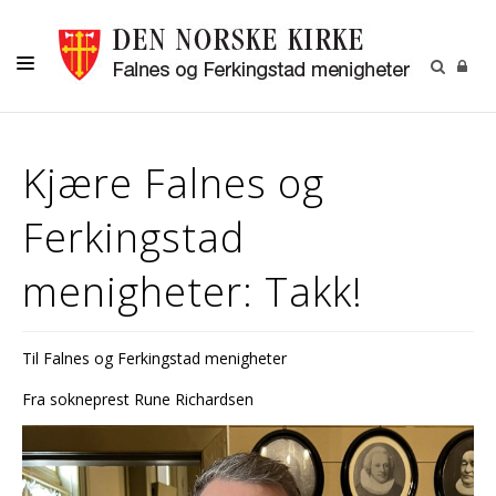
HJEM
Kjære Falnes og
DÅP -VIGSEL-GRAVFERD
Ferkingstad
KONFIRMASJON
BARN OG UNGDOM
menigheter: Takk!
MENIGHETSARBEID
OM OSS
Til Falnes og Ferkingstad menigheter
Fra sokneprest Rune Richardsen