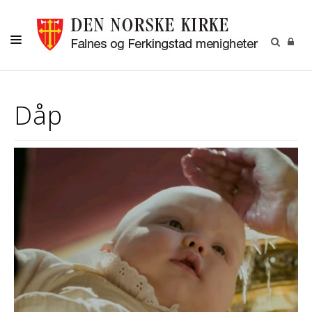
HJEM
Dåp
DÅP -VIGSEL-GRAVFERD
KONFIRMASJON
BARN OG UNGDOM
MENIGHETSARBEID
OM OSS