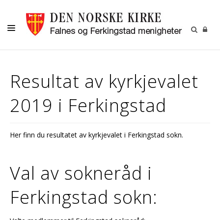
HJEM
Resultat av kyrkjevalet
DÅP -VIGSEL-GRAVFERD
2019 i Ferkingstad
KONFIRMASJON
BARN OG UNGDOM
Her finn du resultatet av kyrkjevalet i Ferkingstad sokn.
MENIGHETSARBEID
OM OSS
Val av sokneråd i
Ferkingstad sokn: