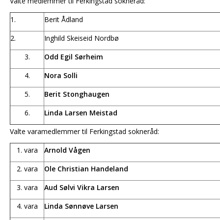
Valte medlemmer til Ferkingstad sokneråd:
1.
Berit Ådland
2.
Inghild Skeiseid Nordbø
3.
Odd Egil Sørheim
4.
Nora Solli
5.
Berit Stonghaugen
6.
Linda Larsen Meistad
Valte varamedlemmer til Ferkingstad sokneråd:
1. vara
Arnold Vågen
2. vara
Ole Christian Handeland
3. vara
Aud Sølvi Vikra Larsen
4. vara
Linda Sønnøve Larsen