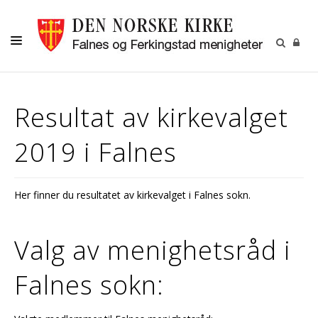
HJEM
Resultat av kirkevalget
DÅP -VIGSEL-GRAVFERD
2019 i Falnes
KONFIRMASJON
BARN OG UNGDOM
Her finner du resultatet av kirkevalget i Falnes sokn.
MENIGHETSARBEID
OM OSS
Valg av menighetsråd i
Falnes sokn: