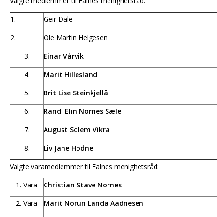
Valgte medlemmer til Falnes menighetsråd:
1.
Geir Dale
2.
Ole Martin Helgesen
3.
Einar Vårvik
4.
Marit Hillesland
5.
Brit Lise Steinkjellå
6.
Randi Elin Nornes Sæle
7.
August Solem Vikra
8.
Liv Jane Hodne
Valgte varamedlemmer til Falnes menighetsråd:
1. Vara
Christian Stave Nornes
2. Vara
Marit Norun Landa Aadnesen