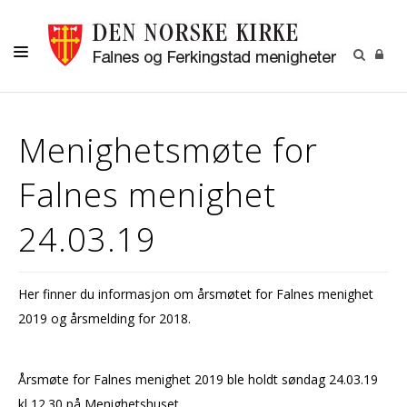
HJEM
Menighetsmøte for
DÅP -VIGSEL-GRAVFERD
Falnes menighet
KONFIRMASJON
BARN OG UNGDOM
24.03.19
MENIGHETSARBEID
OM OSS
Her finner du informasjon om årsmøtet for Falnes menighet
2019 og årsmelding for 2018.
Årsmøte for Falnes menighet 2019 ble holdt søndag 24.03.19
kl 12.30 på Menighetshuset.