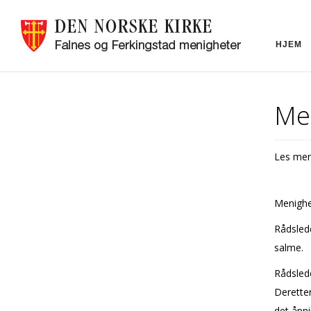
HJEM
Me
Les mer
Menighet
Rådslede
salme.
Rådslede
Deretter
det åpni