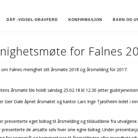
DÅP -VIGSEL-GRAVFERD
KONFIRMASJON
BARN OG 
nighetsmøte for Falnes 2
 om Falnes menighet sitt årsmøte 2018 og årsmelding for 2017.
ens årsmøte ble holdt søndag 25.02.18 kl 12.30 (etter gudstjenesten
r Geir Dale åpnet årsmøtet og kantor Lars Inge Tjøstheim ledet i in
r presenterte eget bidrag til årsmelding og tilskuddene fra utvalgene.
 presenterte de ansatte selv hver sine egne bidrag. Under presentasj
ng for spørsmål og kommentarer til årsmeldingen eller menighetsarbe