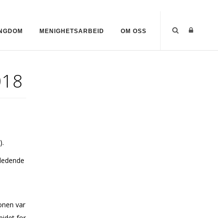
UNGDOM
MENIGHETSARBEID
OM OSS
018
).
nledende
onen var
idet for